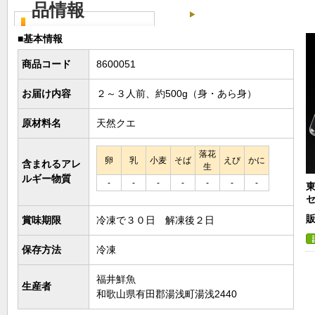
品情報
■基本情報
商品コード
8600051
お届け内容
２～３人前、約500g（身・あら身）
原材料名
天然クエ
落花
卵
乳
小麦
そば
えび
かに
含まれるアレ
生
ルギー物質
-
-
-
-
-
-
-
販
賞味期限
冷凍で３０日 解凍後２日
保存方法
冷凍
福井鮮魚
生産者
和歌山県有田郡湯浅町湯浅2440