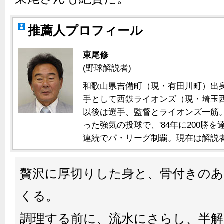
推薦人プロフィール
東尾修
(野球解説者)
和歌山県吉備町（現・有田川町）出身。
手として西鉄ライオンズ（現・埼玉
以後は選手、監督とライオンズ一筋
った強気の投球で、'84年に200勝
連続でパ・リーグ制覇。現在は解説
贅沢に厚切りした身と、骨付きの
くる。
調理する前に、流水にさらし、半