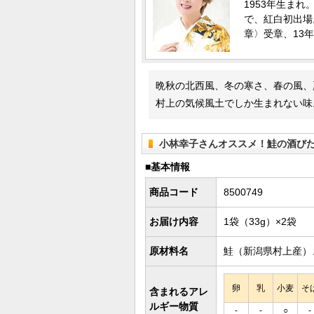
1953年生ま
で、紅白初出場
章〉受章、13
晩秋の北西風、冬の寒さ、春の風、
村上の気候風土でしか生まれない味
小林幸子さんオススメ！鮭の酒び
■基本情報
商品コード
8500749
お届け内容
1袋（33g）×2袋
原材料名
鮭（新潟県村上産）
卵
乳
小麦
そ
含まれるアレ
ルギー物質
-
-
○
-