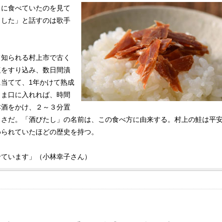
うに食べていたのを見て
ました」と話すのは歌手
て知られる村上市で古く
塩をすり込み、数日間漬
当てて、1年かけて熟成
まま口に入れれば、時間
本酒をかけ、２～３分置
しさだ。「酒びたし」の名前は、この食べ方に由来する。村上の鮭は平
められていたほどの歴史を持つ。
せています」（小林幸子さん）