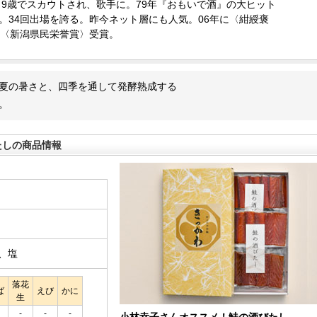
れ。9歳でスカウトされ、歌手に。79年『おもいで酒』の大ヒット
。34回出場を誇る。昨今ネット層にも人気。06年に〈紺綬褒
年〈新潟県民栄誉賞〉受賞。
夏の暑さと、四季を通して発酵熟成する
。
たしの商品情報
、塩
落花
ば
えび
かに
生
-
-
-