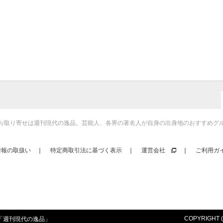
お取り寄せは週刊現代の逸品。芸能人、各界の著名人が自身の出身地のおすすめグ
情報の取扱い
｜
特定商取引法に基づく表示
｜
運営会社
｜
ご利用ガ
COPYRIGHT (c)
「
週刊現代の逸品
」