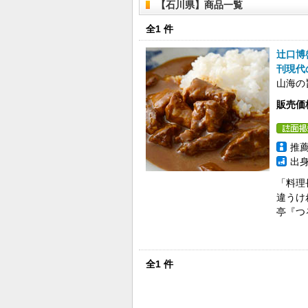
【石川県】商品一覧
全
1 件
辻口博
刊現代
山海の
販売価格
推薦
出身
「料理
違うけ
亭『つ
全1 件