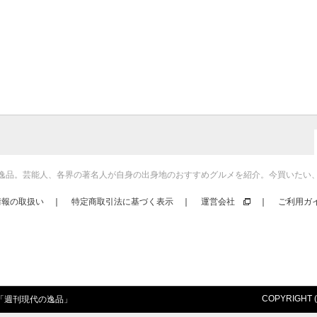
逸品。芸能人、各界の著名人が自身の出身地のおすすめグルメを紹介。今買いたい
情報の取扱い
｜
特定商取引法に基づく表示
｜
運営会社
｜
ご利用ガ
COPYRIGHT (c)
「
週刊現代の逸品
」