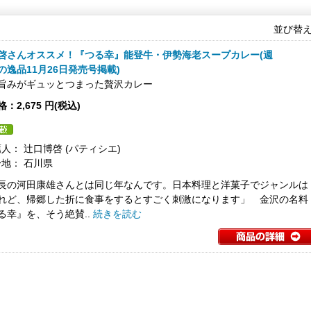
並び替
啓さんオススメ！『つる幸』能登牛・伊勢海老スープカレー(週
の逸品11月26日発売号掲載)
旨みがギュッとつまった贅沢カレー
：2,675 円(税込)
人： 辻口博啓 (パティシエ)
地： 石川県
長の河田康雄さんとは同じ年なんです。日本料理と洋菓子でジャンルは
れど、帰郷した折に食事をするとすごく刺激になります」 金沢の名料
る幸』を、そう絶賛..
続きを読む