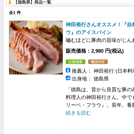
【徳島県】商品一覧
全
1 件
神田裕行さんオススメ！『自
ウ』のアイスバイン
嚙むほどに豚肉の旨味がじん
販売価格：2,980 円(税込)
推薦人： 神田裕行 (日本料
出身地： 徳島県
「徳島は、昔から良質な豚の
料理人の神田裕行さん。中で
リーベ・フラウ』。長年、養豚
続きを読む